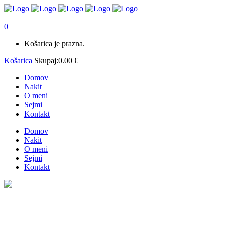
0
Košarica je prazna.
Košarica
Skupaj:
0.00
€
Domov
Nakit
O meni
Sejmi
Kontakt
Domov
Nakit
O meni
Sejmi
Kontakt