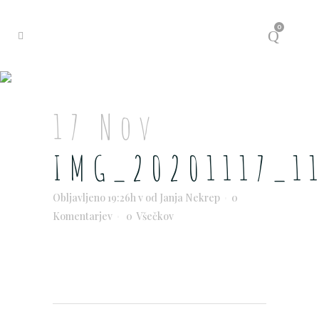
0
17 Nov
IMG_20201117_1
Obljavljeno 19:26h
v
od
Janja Nekrep
0
Komentarjev
0
Všečkov