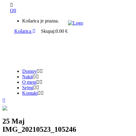
0
Košarica je prazna.
Košarica
Skupaj:
0.00
€
Domov
Nakit
O meni
Sejmi
Kontakt
25 Maj
IMG_20210523_105246