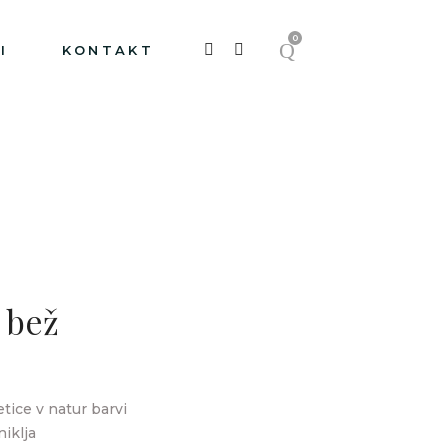
0
I
KONTAKT
 bež
tice v natur barvi
niklja